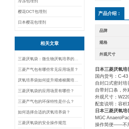
冷冻包埋剂
樱花OCT包埋剂
产品介绍：
日本樱花包埋剂
品牌
规格
相关文章
外观尺寸
三菱厌氧袋：微生物厌氧培养的便捷实用耗材
日本三菱厌氧培养
三菱产气包有哪些常见应用场景？
国内货号：C-43
厌氧培养袋如何提升艰难梭菌培养阳性率？
自封口式密封培
自带封口条，外
三菱厌氧袋的应用场景有哪些？
外观尺寸：W220
三菱产气包的环保特性是什么？
配套说明：容积1
日本三菱厌氧培养
如何选择合适的厌氧培养袋？
MGC AnaeroPa
三菱厌氧袋的安全操作规范
操作简便——不