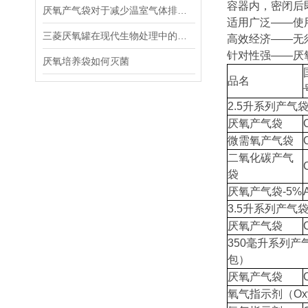
容器内，密闭后
厌氧产气袋对于减少温室气体排放的贡献
适用广泛——使
三菱厌氧罐在现代生物处理中的应用
高效经济——无
针对性强——厌
厌氧培养袋如何灭菌
品名
2.5升系列产气袋（
厌氧产气袋
微需氧产气袋
二氧化碳产气
袋
厌氧产气袋-5%
3.5升系列产气袋（
厌氧产气袋
350毫升系列产气袋
包）
厌氧产气袋
氧气指示剂（Oxyge