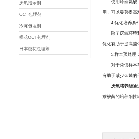
使用环丝氨酸-头
厌氧指示剂
用，可以显著提高
OCT包埋剂
4.优化培养条
冷冻包埋剂
除了厌氧环境和选择
樱花OCT包埋剂
优化有助于提高菌
日本樱花包埋剂
5.样本预处理
对于粪便样本等含
有助于减少杂菌的
厌氧培养袋
通
难梭菌的培养阳性