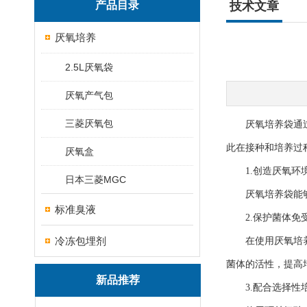
产品目录
技术文章
厌氧培养
2.5L厌氧袋
厌氧产气包
三菱厌氧包
厌氧培养袋通过提
此在接种和培养过
厌氧盒
1.创造厌氧环
日本三菱MGC
厌氧培养袋能够排
标准臭液
2.保护菌体免
冷冻包埋剂
在使用厌氧培养袋
菌体的活性，提高
新品推荐
3.配合选择性