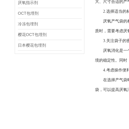
大、尺寸合适的产
厌氧指示剂
2.选择适当的
OCT包埋剂
厌氧产气袋的材质
冷冻包埋剂
质时，需要考虑厌
樱花OCT包埋剂
3.关注袋子的
日本樱花包埋剂
厌氧消化是一个密
境的稳定性。同时
4.考虑操作便
在选择产气袋时，
袋，可以提高厌氧