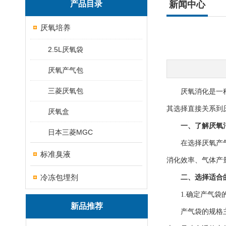
产品目录
新闻中心
厌氧培养
2.5L厌氧袋
厌氧产气包
三菱厌氧包
厌氧消化是一种在
其选择直接关系到
厌氧盒
一、了解厌氧
日本三菱MGC
在选择厌氧产气袋
标准臭液
消化效率、气体产
冷冻包埋剂
二、选择适合
1.确定产气袋
新品推荐
产气袋的规格主要