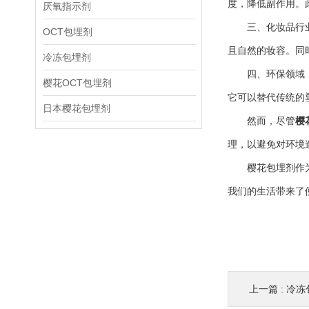
度，降低副作用。
厌氧指示剂
三、化妆品行业：
OCT包埋剂
且自然的妆容。同
冷冻包埋剂
四、环保领域：随
樱花OCT包埋剂
它可以替代传统的
日本樱花包埋剂
然而，尽管
樱
理，以避免对环境
樱花包埋剂作为一
我们的生活带来了
上一篇 :
冷冻