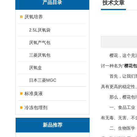
产品目录
技术文章
厌氧培养
2.5L厌氧袋
厌氧产气包
三菱厌氧包
樱花，这个充满浪
讨一种名为“
樱花包
厌氧盒
首先，让我们简单
日本三菱MGC
具有更高的稳定性
标准臭液
那么，樱花包埋
冷冻包埋剂
一、食品工业：在
有无毒、无害、不
新品推荐
二、生物医学：在